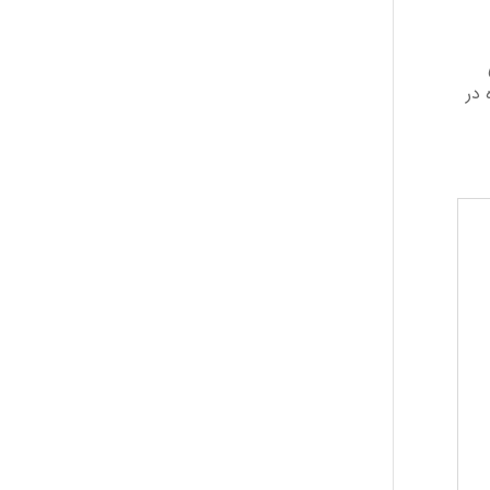
مامی
 در