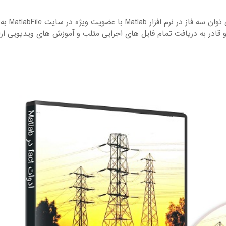
آشنایی با بلوک UPFC کنترل کننده یک پارچه پخش توان سه فاز در نرم افزار Matlab با عضویت ویژه در سایت MatlabFile به
قادر به دریافت تمام فایل های اجرایی متلب و آموزش های ویدیویی ارا