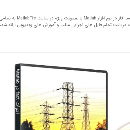
آشنایی با بلوک SVC جبرانگر استاتیکی توان راکتیو سه فاز در نرم افزار Matlab با عضویت ویژه در سایت MatlabFile به ت
ه دریافت تمام فایل های اجرایی متلب و آموزش های ویدیویی ارائه شده