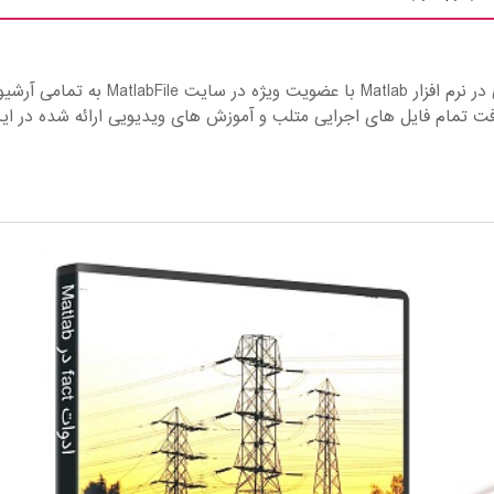
آشنایی با بلوک Statcom جبرانگر سنکرون استاتیکی در نرم افزار Matlab با عضویت ویژه در سایت MatlabFile به تمامی آر
فت تمام فایل های اجرایی متلب و آموزش های ویدیویی ارائه شده در ای