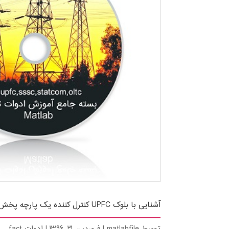
آشنایی با بلوک UPFC کنترل کننده یک پارچه پخش توان سه فاز در نرم افزار Matlab