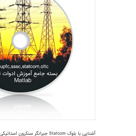
آشنایی با بلوک Statcom جبرانگر سنکرون استاتیکی در نرم افزار Matlab