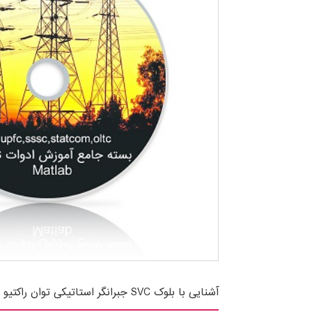
آشنایی با بلوک SVC جبرانگر استاتیکی توان راکتیو سه فاز در نرم افزار Matlab