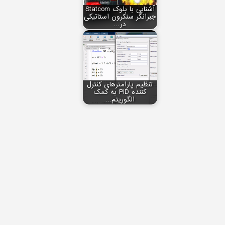
آشنایی با بلوک Statcom
جبرانگر سنکرون استاتیکی
در…
تنظیم پارامترهای کنترل
کننده PID به کمک
الگوریتم…