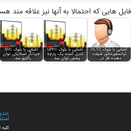
فایل هایی که احتمالا به آنها نیز علاقه مند هس
آشنایی با بلوک OLTC
آشنایی با بلوک UPFC
آشنایی با بلوک SVC
ترانسفورماتور شیفت
کنترل کننده یک پارچه
جبرانگر استاتیکی توان
دهنده فاز در…
پخش توان سه…
راکتیو سه…
حدود
استف
کلیه 