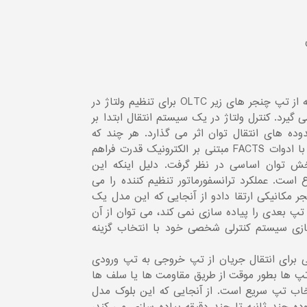
یک ترانسفورماتور دو سیم پیچه یا اتوترانسفورماتور سه فاز که از تپ چنجر های زیر OLTC برای تنظیم ولتاژ در
 گیرد. کنترل ولتاژ در یک سیستم انتقال ابتدا بر
ده های انتقال توان اثر می گذارد. هر چند که
ترانسفورماتور تنظیم کننده قابلیت انعطاف و سرعت مشابهی با ادوات FACTS مبتنی بر الکترونیک قدرت فراهم
خش توان اساسی در نظر گرفت. دلیل اینکه این
 دارد نیز همین موضوع است. عملکرد ترانسفورماتور تنظیم کننده را می
ر مکانیکی ارتقا دادو از آنجایی که این مدل یک
پ بعدی را پیاده سازی نمی کند، می توان از آن
ازی سیستم کنترلی شخصی خود با انتخاب گزینه
فی برای انتقال جریان از تپ خروجی به تپ ورودی
 تپ ها بطور موقت از طریق مقاومت ها یا سلف ها
تخاب تپ سریع است. از آنجایی که این بلوک مدل