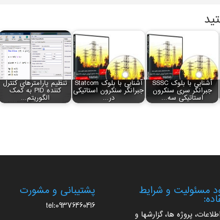
تید
آشنایی با بلوک SSSC
آشنایی با بلوک Statcom
تنظیم پارامترهای کنترل
جبرانگر سری سنکرون
جبرانگر سنکرون استاتیکی
کننده PID به کمک
استاتیکی سه…
در…
الگوریتم…
 مسئولیت و شرایط
پشتیبانی و مشورت
اده:
tel:09376460416
اطلاعات، پروژه ها، گزارشها و