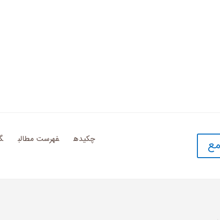
چکیده
فهرست مطالب
گ
مع