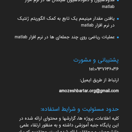
مدولاسیون و دمودلاسیون سیگنال ها در نرم افزار
matlab
یافتن مقدار مینیمم یک تابع به کمک الگوریتم ژنتیک
در نرم افزار matlab
عملیات ریاضی روی چند جمله‌ای ها در نرم افزار matlab
پشتیبانی و مشورت
tel:09376460416
ارتباط از طریق ایمیل:
amozeshbartar.org@gmail.com
حدود مسئولیت و شرایط استفاده:
کلیه اطلاعات، پروژه ها، گزارشها و محتوای ارائه شده در
این پایگاه جنبه آموزشی داشته و به منظور ارتقاء علمی