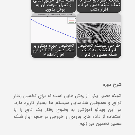
تقریب رفتار تابع بسل به
شبیه سازی موتور القایی
کمک شبکه عصبی در نرم
و کنترل سرعت آن به
افزار متلب
روش بدون…
طراحی سیستم تشخیص
تشخیص چهره مبتنی بر
اثر انگشت به کمک
شبکه عصبی DCT در نرم
شبکه عصبی در نرم…
افزار Matlab
شرح دوره
شبکه عصبی یکی از روش هایی است که برای تخمین رفتار
توابع و همچنین شناسایی سیستم ها بسیار کاربرد دارد.
در این ویدئو آموزشی به وضوح رفتار یک تابع را با
استفاده از داده های ورودی و خروجی در جعبه ابزار شبکه
عصبی تخمین می زنیم.