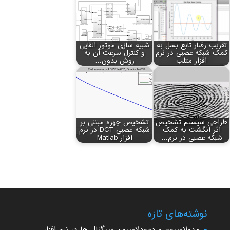
تقریب رفتار تابع بسل به
شبیه سازی موتور القایی
کمک شبکه عصبی در نرم
و کنترل سرعت آن به
افزار متلب
روش بدون…
طراحی سیستم تشخیص
تشخیص چهره مبتنی بر
اثر انگشت به کمک
شبکه عصبی DCT در نرم
شبکه عصبی در نرم…
افزار Matlab
نوشته‌های تازه