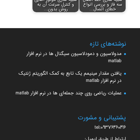
سه فاز و بررسی انواع
و کنترل سرعت آن به
خطای اتصال…
روش بدون…
نوشته‌های تازه
مدولاسیون و دمودلاسیون سیگنال ها در نرم افزار
matlab
یافتن مقدار مینیمم یک تابع به کمک الگوریتم ژنتیک
در نرم افزار matlab
عملیات ریاضی روی چند جمله‌ای ها در نرم افزار matlab
پشتیبانی و مشورت
tel:09376460416
ارتباط از طریق ایمیل: