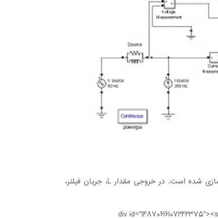
در این مدلسازی یک اندوکتانس متغیر جهت اتصال به شبکه قدرت شبیه سازی شده است. در خروجی مقدار L، جریان فیلتر،
<div id="14870616107242375"><s