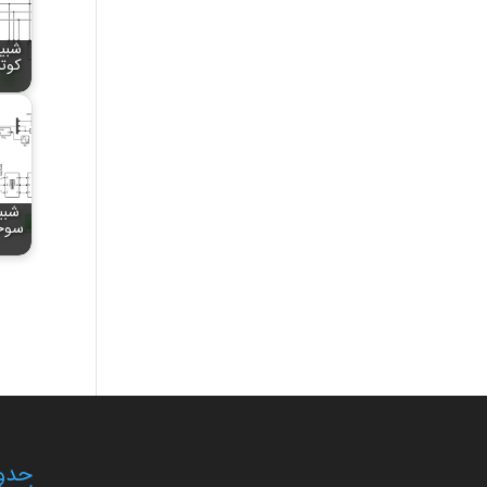
شبیه
کوتا
شبی
سوخت
حدود