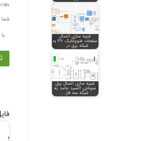
/div>
شما م
شبیه سازی اتصال
صفحات فتوولتایک PV به
شبکه برق در…
ث
شبیه سازی اتصال پیل
سوختی اکسید جامد به
شبکه سه فاز…
فای