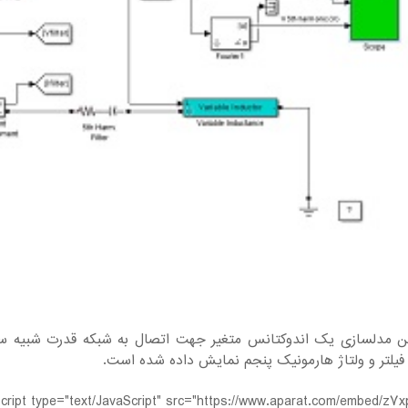
 فیلتر و ولتاژ هارمونیک پنجم نمایش داده شده است.
cript type="text/JavaScript" src="https://www.aparat.com/embed/z7