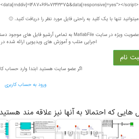
data[rnddiv]=14870616107242375&data[responsive]=yes"></script><
یتوانید تنها با یک کلید به راحتی فایل مورد نظر را دریافت کنید. 🙂
با عضویت ویژه در سایت MatlabFile به تمامی آرشیو ف
اجرایی متلب و آموزش های ویدیویی ارائه شده در 
بت نام
اگر عضو سایت هستید ابتدا وارد حساب کا
ورود به حساب کاربری
ل هایی که احتمالا به آنها نیز علاقه مند هستید