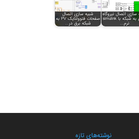
 سازی اتصال نیروگاه
شبیه سازی اتصال
بادی به شبکه با simulink
صفحات فتوولتایک PV به
نرم…
شبکه برق در…
نوشته‌های تازه