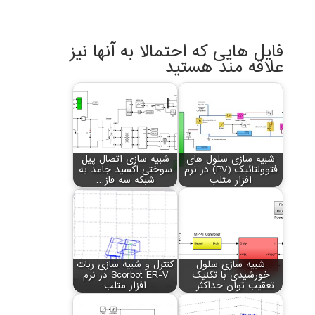
فایل هایی که احتمالا به آنها نیز
علاقه مند هستید
شبیه سازی سلول های
شبیه سازی اتصال پیل
فتوولتائیک (PV) در نرم
سوختی اکسید جامد به
افزار متلب
شبکه سه فاز…
شبیه سازی سلول
کنترل و شبیه سازی ربات
خورشیدی با تکنیک
Scorbot ER-V در نرم
تعقیب توان حداکثر…
افزار متلب