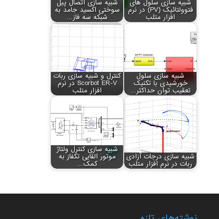
شبیه سازی سلول های
شبیه سازی اتصال پیل
فتوولتائیک (PV) در نرم
سوختی اکسید جامد به
افزار متلب
شبکه سه فاز…
شبیه سازی سلول
کنترل و شبیه سازی ربات
خورشیدی با تکنیک
Scorbot ER-V در نرم
تعقیب توان حداکثر…
افزار متلب
شبیه سازی کنترل ولتاژ
شبیه سازی درجات آزادی
موتور القایی تکفاز به
ربات در نرم افزار متلب
کمک…
نوشته‌های تازه