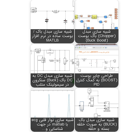
شبیه سازی مبدل
شبیه سازی مبدل باک /
(Chopper) باک بوست
بوست ساده در نرم افزار
MATLB
(Buck Boost)
طراحی چاپر بوست
شبیه سازی مبدل DC به
(BOOST) به کمک کنترل
DC باک (Buck) سنکرون
PID
در سیمولینک متلب
شبیه سازی مبدل باک
شبیه سازی نوار قلبی ecg
(BUCK) به صورت حلقه
با matlab در جهت
بسته و حلقه…
شناسایی و…