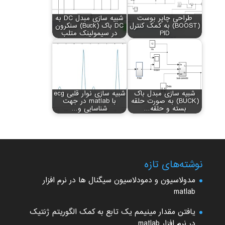
طراحی چاپر بوست
شبیه سازی مبدل DC به
(BOOST) به کمک کنترل
DC باک (Buck) سنکرون
PID
در سیمولینک متلب
شبیه سازی مبدل باک
شبیه سازی نوار قلبی ecg
(BUCK) به صورت حلقه
با matlab در جهت
بسته و حلقه…
شناسایی و…
نوشته‌های تازه
مدولاسیون و دمودلاسیون سیگنال ها در نرم افزار
matlab
یافتن مقدار مینیمم یک تابع به کمک الگوریتم ژنتیک
در نرم افزار matlab