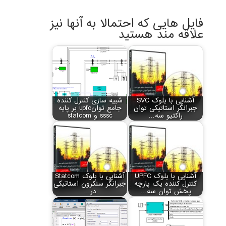
فایل هایی که احتمالا به آنها نیز
علاقه مند هستید
آشنایی با بلوک SVC
شبیه سازی کنترل کننده
جبرانگر استاتیکی توان
جامع توانupfc بر پایه
راکتیو سه…
sssc و statcom
آشنایی با بلوک UPFC
آشنایی با بلوک Statcom
کنترل کننده یک پارچه
جبرانگر سنکرون استاتیکی
پخش توان سه…
در…