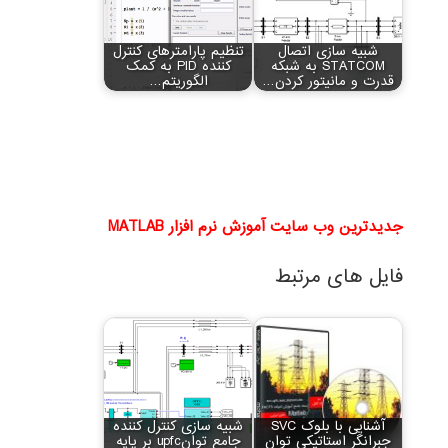
شبیه سازی اتصال
تنظیم پارامترهای کنترل
STATCOM به شبکه
کننده PID به کمک
قدرت و مانیتور کردن…
الگوریتم…
جدیدترین وب سایت آموزش نرم افزار MATLAB
فایل های مرتبط
آشنایی با بلوک SVC
شبیه سازی کنترل کننده
جبرانگر استاتیکی توان
جامع توانupfc بر پایه