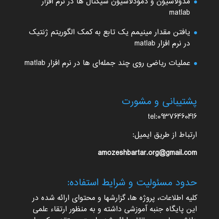
مدولاسیون و دمودلاسیون سیگنال ها در نرم افزار
matlab
یافتن مقدار مینیمم یک تابع به کمک الگوریتم ژنتیک
در نرم افزار matlab
عملیات ریاضی روی چند جمله‌ای ها در نرم افزار matlab
پشتیبانی و مشورت
tel:09376460416
ارتباط از طریق ایمیل:
amozeshbartar.org@gmail.com
حدود مسئولیت و شرایط استفاده:
کلیه اطلاعات، پروژه ها، گزارشها و محتوای ارائه شده در
این پایگاه جنبه آموزشی داشته و به منظور ارتقاء علمی