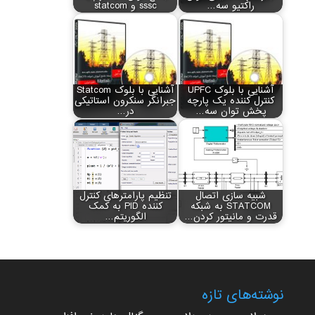
راکتیو سه…
sssc و statcom
آشنایی با بلوک UPFC
آشنایی با بلوک Statcom
کنترل کننده یک پارچه
جبرانگر سنکرون استاتیکی
پخش توان سه…
در…
شبیه سازی اتصال
تنظیم پارامترهای کنترل
STATCOM به شبکه
کننده PID به کمک
قدرت و مانیتور کردن…
الگوریتم…
نوشته‌های تازه