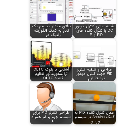
شبیه سازی کنترل موتور
یافتن مقدار مینیمم یک
DC با کنترل کننده های
تابع به کمک الگوریتم
PID و P…
ژنتیک در…
طراحی و تنظیم کنترلر
آشنایی با بلوک OLTC
PID جهت کنترل موتور
ترانسفورماتور تنظیم
توسط نرم…
کننده OLTC…
اعمال کنترل کننده PID به
طراحی کنترلر PID برای
کمک Arduino بر سیستم
سیستم جرم و فنر همراه
توپ و…
با…