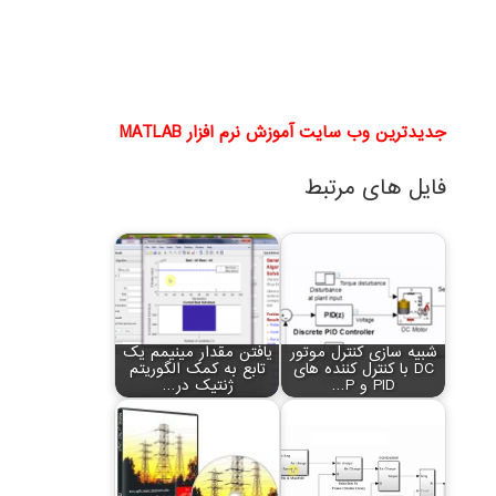
جدیدترین وب سایت آموزش نرم افزار MATLAB
فایل های مرتبط
شبیه سازی کنترل موتور
یافتن مقدار مینیمم یک
DC با کنترل کننده های
تابع به کمک الگوریتم
PID و P…
ژنتیک در…