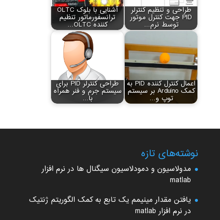
طراحی و تنظیم کنترلر
آشنایی با بلوک OLTC
PID جهت کنترل موتور
ترانسفورماتور تنظیم
توسط نرم…
کننده OLTC…
اعمال کنترل کننده PID به
طراحی کنترلر PID برای
کمک Arduino بر سیستم
سیستم جرم و فنر همراه
توپ و…
با…
نوشته‌های تازه
مدولاسیون و دمودلاسیون سیگنال ها در نرم افزار
matlab
یافتن مقدار مینیمم یک تابع به کمک الگوریتم ژنتیک
در نرم افزار matlab