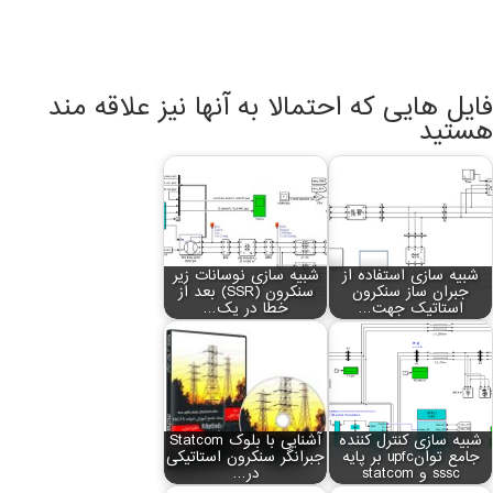
فایل هایی که احتمالا به آنها نیز علاقه مند
هستید
شبیه سازی استفاده از
شبیه سازی نوسانات زیر
جبران ساز سنکرون
سنکرون (SSR) بعد از
استاتیک جهت…
خطا در یک…
شبیه سازی کنترل کننده
آشنایی با بلوک Statcom
جامع توانupfc بر پایه
جبرانگر سنکرون استاتیکی
sssc و statcom
در…