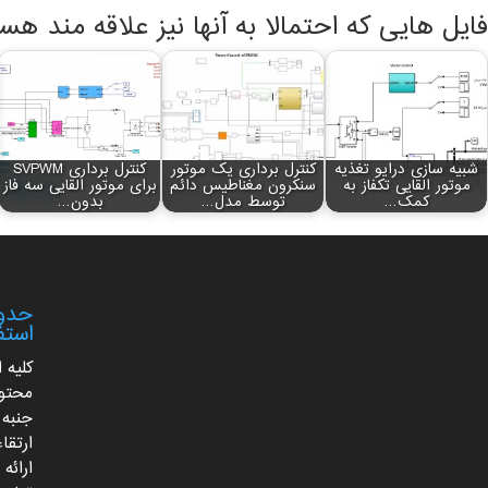
فایل هایی که احتمالا به آنها نیز علاقه مند هس
شبیه سازی درایو تغذیه
کنترل برداری یک موتور
کنترل برداری SVPWM
موتور القایی تکفاز به
سنکرون مغناطیس دائم
برای موتور القایی سه فاز
کمک…
توسط مدل…
بدون…
حدود
استف
کلیه 
محتوا
جنبه 
ارتقا
ارائه