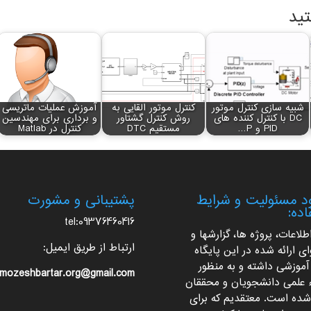
تید
شبیه سازی کنترل موتور
کنترل موتور القایی به
آموزش عملیات ماتریسی
DC با کنترل کننده های
روش کنترل گشتاور
و برداری برای مهندسین
PID و P…
مستقیم DTC
کنترل در Matlab
 مسئولیت و شرایط
پشتیبانی و مشورت
اده:
tel:09376460416
اطلاعات، پروژه ها، گزارشها و
ارتباط از طریق ایمیل:
ی ارائه شده در این پایگاه
آموزشی داشته و به منظور
mozeshbartar.org@gmail.com
ء علمی دانشجویان و محققان
 شده است. معتقدیم که برای