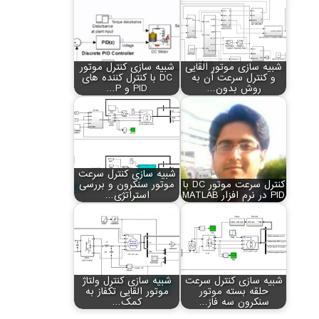
شبیه سازی موتور القایی
شبیه سازی کنترل موتور
و کنترل سرعت آن به
DC با کنترل کننده های
روش بدون…
PID و P…
شبیه سازی کنترل سرعت
کنترل سرعت موتور DC با
موتور سنکرون و بررسی
PID در نرم افزار MATLAB
استراتژی…
شبیه سازی کنترل سرعت
شبیه سازی کنترل ولتاژ
حلقه بسته موتور
موتور القایی تکفاز به
سنکرون سه فاز…
کمک…