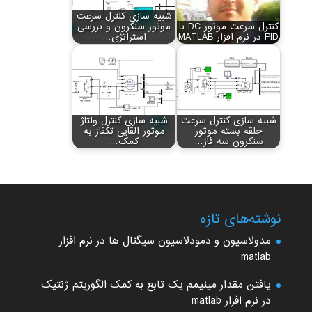
شبیه سازی کنترل سرعت
کنترل سرعت موتور DC با
موتور سنکرون و بررسی
PID در نرم افزار MATLAB
استراتژی…
شبیه سازی کنترل سرعت
شبیه سازی کنترل ولتاژ
حلقه بسته موتور
موتور القایی تکفاز به
سنکرون سه فاز…
کمک…
نوشته‌های تازه
مدولاسیون و دمودلاسیون سیگنال ها در نرم افزار
matlab
یافتن مقدار مینیمم یک تابع به کمک الگوریتم ژنتیک
در نرم افزار matlab