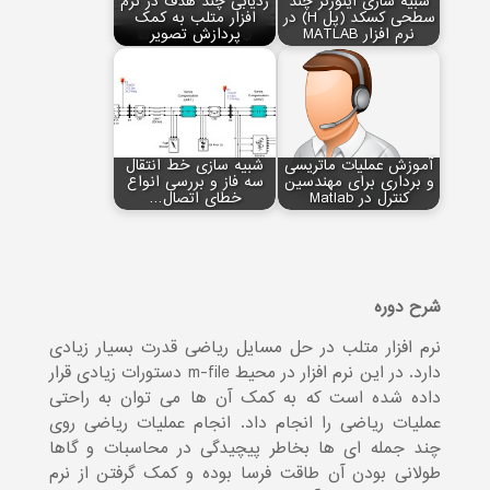
شبیه سازی اینورتر چند
ردیابی چند هدف در نرم
سطحی کسکد (پل H) در
افزار متلب به کمک
نرم افزار MATLAB
پردازش تصویر
آموزش عملیات ماتریسی
شبیه سازی خط انتقال
و برداری برای مهندسین
سه فاز و بررسی انواع
کنترل در Matlab
خطای اتصال…
شرح دوره
نرم افزار متلب در حل مسایل ریاضی قدرت بسیار زیادی
دارد. در این نرم افزار در محیط m-file دستورات زیادی قرار
داده شده است که به کمک آن ها می توان به راحتی
عملیات ریاضی را انجام داد. انجام عملیات ریاضی روی
چند جمله ای ها بخاطر پیچیدگی در محاسبات و گاها
طولانی بودن آن طاقت فرسا بوده و کمک گرفتن از نرم