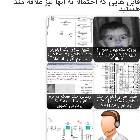
فایل هایی که احتمالا به آنها نیز علاقه مند
هستید
پروژه تشخیص سن از
شبیه سازی یک اینورتر
روی چهره در نرم افزار
چند سطحی (17 سطحی)
Matlab
در نرم افزار Matlab
شبیه سازی اینورتر چند
ردیابی چند هدف در نرم
سطحی کسکد (پل H) در
افزار متلب به کمک
نرم افزار MATLAB
پردازش تصویر