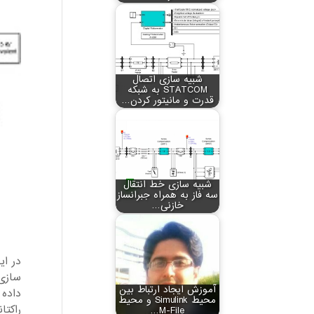
شبیه سازی اتصال
STATCOM به شبکه
قدرت و مانیتور کردن…
شبیه سازی خط انتقال
سه فاز به همراه جبرانساز
خازنی…
سازی
آموزش ایجاد ارتباط بین
محیط Simulink و محیط
M-File…