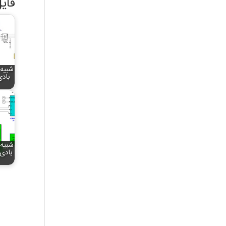
فای
شبیه 
بادی
شبیه 