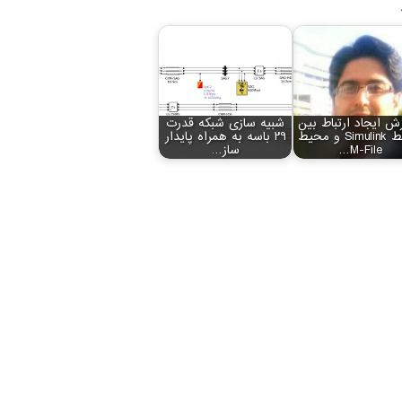
ش ایجاد ارتباط بین
شبیه سازی شبکه قدرت
محیط Simulink و محیط
29 باسه به همراه پایدار
M-File…
ساز…