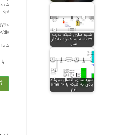
شده ا
/p>
sJY?
/div>
شبیه سازی شبکه قدرت
29 باسه به همراه پایدار
ساز…
شما م
شبیه سازی اتصال نیروگاه
ث
بادی به شبکه با simulink
نرم…