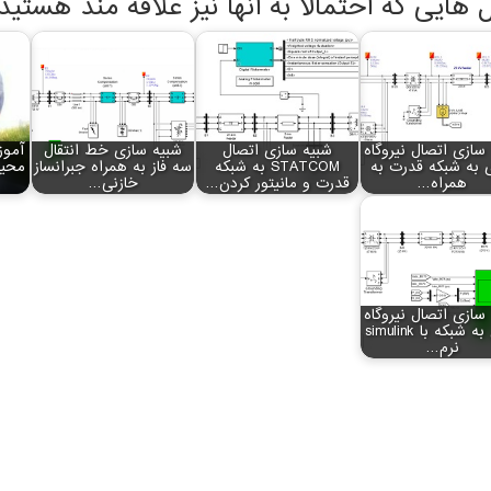
ل هایی که احتمالا به آنها نیز علاقه مند هستید
سازی اتصال نیروگاه
شبیه سازی اتصال
شبیه سازی خط انتقال
آموز
 به شبکه قدرت به
STATCOM به شبکه
سه فاز به همراه جبرانساز
همراه…
قدرت و مانیتور کردن…
خازنی…
سازی اتصال نیروگاه
بادی به شبکه با simulink
نرم…