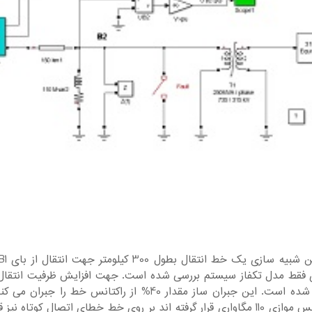
 فقط مدل تکفاز سیستم بررسی شده است. جهت افزایش ظرفیت انتقال 
داده شده است. این جبران ساز مقدار 40% از راکتا
راکتانس موازی 110 مگاواری قرار گرفته اند بر روی خط خطای اتصال کو