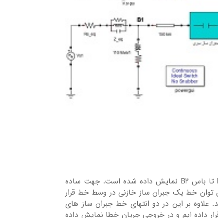
در این شبیه سازی یک خط انتقال بطول 300 کیلومتر جهت انتقال از بای B1 تا باس B2 نمایش داده شده است. جهت ساده
توان خط یک جبران ساز خازنی در وسط خط قرار
نس خط را جبران می کند. علاوه بر این در دو انتهای خط جبران ساز های
تاه نیز قرار داده ایم و در خروجی جریان خطا نمایش داده