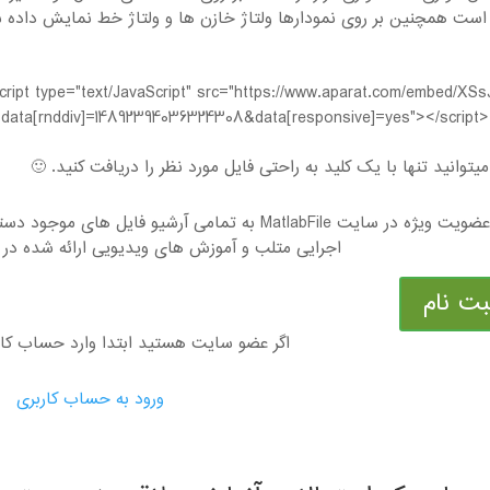
ست همچنین بر روی نمودارها ولتاژ خازن ها و ولتاژ خط نمایش داده
ript type="text/JavaScript" src="https://www.aparat.com/embed/XS
data[rnddiv]=14892394036324308&data[responsive]=yes"></script><
یتوانید تنها با یک کلید به راحتی فایل مورد نظر را دریافت کنید. 🙂
با عضویت ویژه در سایت MatlabFile به تمامی آرشیو ف
اجرایی متلب و آموزش های ویدیویی ارائه شده در 
بت نام
اگر عضو سایت هستید ابتدا وارد حساب کا
ورود به حساب کاربری