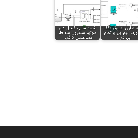
 سازی اینورتر تکفاز
شبیه سازی کنترل دور
رت نیم پل و تمام
موتور سنکرون سه فاز
پل در…
مغناطیس دائم…