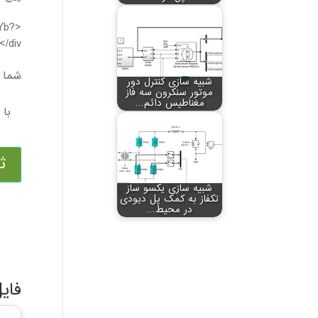
UYb?
/div>
شما م
شبیه سازی کنترل دور
موتور سنکرون سه فاز
مغناطیس دائم…
ث
شبیه سازی یکسو ساز
تکفاز به کمک پل دیودی
در محیط…
فای