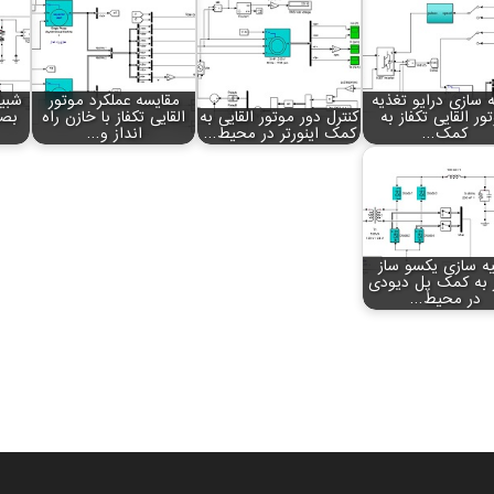
 سازی درایو تغذیه
مقایسه عملکرد موتور
شبیه
ور القایی تکفاز به
کنترل دور موتور القایی به
القایی تکفاز با خازن راه
بصو
کمک…
کمک اینورتر در محیط…
انداز و…
ه سازی یکسو ساز
ز به کمک پل دیودی
در محیط…