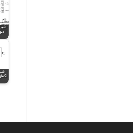
شبیه
موت
شبی
تکفا