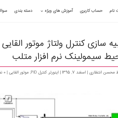
 نام
حساب کاربری
آموزش های ویژه
دسته بندی
سوال
ه سازی کنترل ولتاژ موتور القایی ت
یط سیمولینک نرم افزار متلب
ط
محسن انتظاری
|
اسفند 7, 1395
|
اینورتر
,
کنترل PID
,
موتور القایی
|
0 نظر