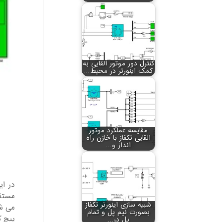
کنترل دور موتور القایی به
کمک اینورتر در محیط…
مقایسه عملکرد موتور
القایی تکفاز با خازن راه
انداز و…
در ا
شبیه سازی اینورتر تکفاز
می شو
بصورت نیم پل و تمام
پیچ کم
پل در…