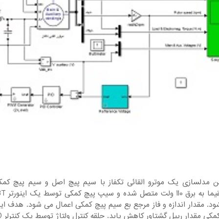
ین مدلسازی یک موترو القائی تکفاز با سیم پیچ اصل و سیم پیچ ک
د. مقدار اندازه و فاز مرجع بع سیم پیچ کمکی اعمال می شود. هدف این ا
کی مقدار ریپل گشتاور کاهش یابد. حلقه کنترل ولتاژ توسط یک کنترلر PID کنترل می شود.