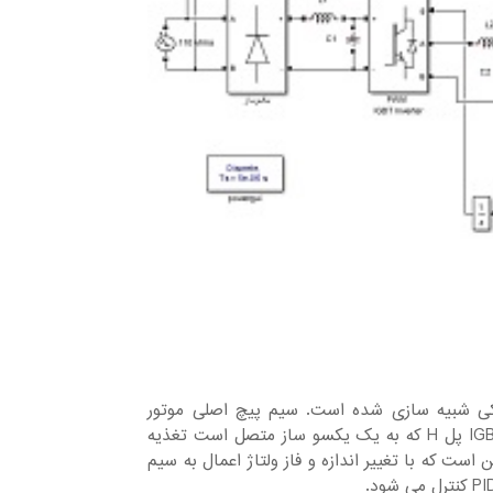
مکی شبیه سازی شده است. سیم پیچ اصلی موتور
مستقیما به برق 110 ولت متصل شده و سیپ پیچ کمکی توسط یک اینورتر IGBT پل H که به یک یکسو ساز متصل است تغذیه
ست که با تغییر اندازه و فاز ولتاژ اعمال به سیم