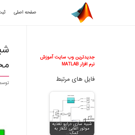
صفحه اصلی
ثبت
شبی
جدیدترین وب سایت آموزش
مح
نرم افزار MATLAB
فایل های مرتبط
توس
شبیه سازی درایو تغذیه
موتور القایی تکفاز به
کمک…