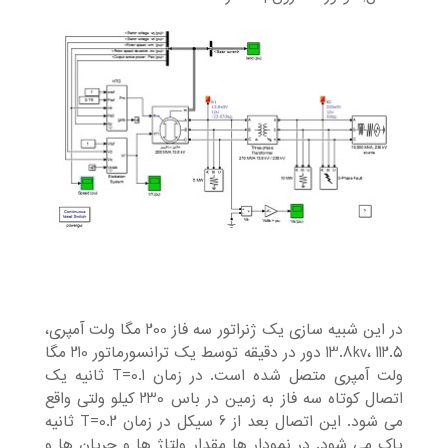
در این شبیه سازی یک ژنراتور سه فاز 200 مگا ولت آمپری،
13.8kv، 112.5 دور در دقیقه توسط یک ترانسورماتور 210 مگا
ولت آمپری متصل شده است. در زمان T=0.1 ثانیه یک
اتصال کوتاه سه فاز به زمین در باس 230 کیلو ولتی واقع
می شود. این اتصال بعد از 6 سیکل در زمان T=0.2 ثانیه
پاک می شود. در نمودار ها مقدار ولتاژ ها و جریان ها و