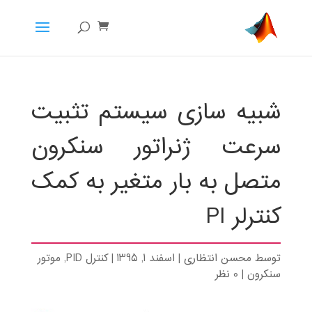
شبیه سازی سیستم تثبیت
سرعت ژنراتور سنکرون
متصل به بار متغیر به کمک
کنترلر PI
توسط
محسن انتظاری
|
اسفند 1, 1395
|
کنترل PID
,
موتور
سنکرون
|
0 نظر