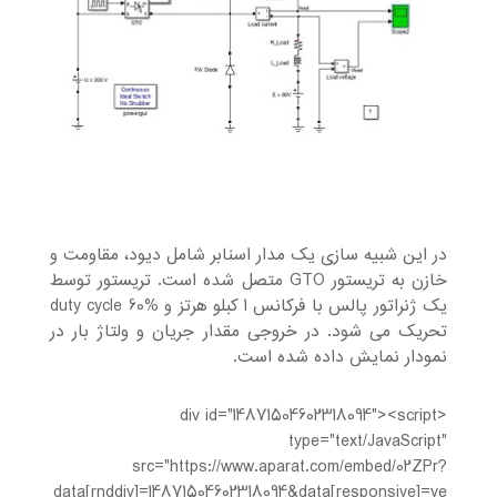
در این شبیه سازی یک مدار اسنابر شامل دیود، مقاومت و
خازن به تریستور GTO متصل شده است. تریستور توسط
یک ژنراتور پالس با فرکانس 1 کبلو هرتز و duty cycle 60%
تحریک می شود. در خروجی مقدار جریان و ولتاژ بار در
نمودار نمایش داده شده است.
<div id="14871504602318094"><script
type="text/JavaScript"
src="https://www.aparat.com/embed/02ZPr?
data[rnddiv]=14871504602318094&data[responsive]=ye