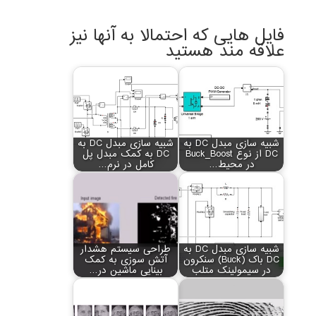
فایل هایی که احتمالا به آنها نیز
علاقه مند هستید
شبیه سازی مبدل DC به
شبیه سازی مبدل DC به
DC از نوع Buck_Boost
DC به کمک مبدل پل
در محیط…
کامل در نرم…
شبیه سازی مبدل DC به
طراحی سیستم هشدار
DC باک (Buck) سنکرون
آتش سوزی به کمک
در سیمولینک متلب
بینایی ماشین در…