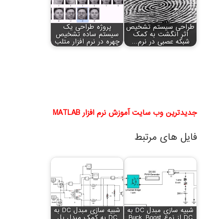
طراحی سیستم تشخیص
پروژه طراحی یک
اثر انگشت به کمک
سیستم ساده تشخیص
شبکه عصبی در نرم…
چهره در نرم افزار متلب
جدیدترین وب سایت آموزش نرم افزار MATLAB
فایل های مرتبط
شبیه سازی مبدل DC به
شبیه سازی مبدل DC به
DC از نوع Buck_Boost
DC به کمک مبدل پل