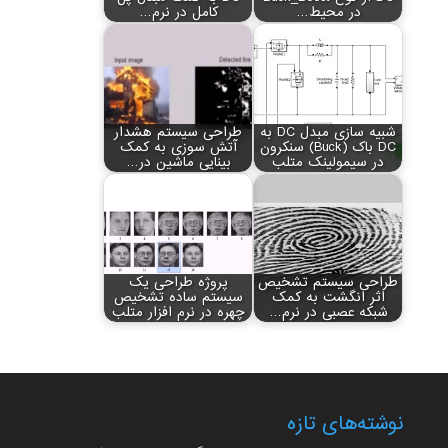
در محیط…
کامل در نرم…
شبیه سازی مبدل DC به
طراحی سیستم هشدار
DC باک (Buck) سنکرون
آتش سوزی به کمک
در سیمولینک متلب
بینایی ماشین در…
طراحی سیستم تشخیص
پروژه طراحی یک
اثر انگشت به کمک
سیستم ساده تشخیص
شبکه عصبی در نرم…
چهره در نرم افزار متلب
نوشته‌های تازه