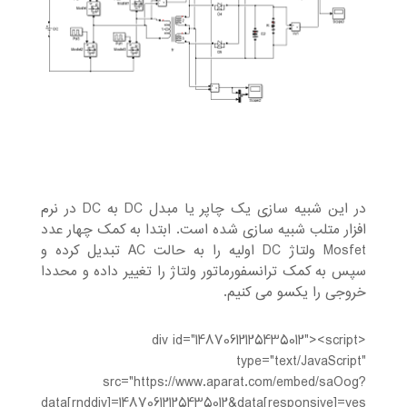
در این شبیه سازی یک چاپر یا مبدل DC به DC در نرم
افزار متلب شبیه سازی شده است. ابتدا به کمک چهار عدد
Mosfet ولتاژ DC اولیه را به حالت AC تبدیل کرده و
سپس به کمک ترانسفورماتور ولتاژ را تغییر داده و محددا
خروجی را یکسو می کنیم.
<div id="14870612125435012"><script
type="text/JavaScript"
src="https://www.aparat.com/embed/saOog?
data[rnddiv]=14870612125435012&data[responsive]=yes