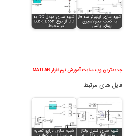
شبیه سازی اینورتر سه فاز
شبیه سازی مبدل DC به
به کمک مدولاسیون
DC از نوع Buck_Boost
پهنای پالس…
در محیط…
جدیدترین وب سایت آموزش نرم افزار MATLAB
فایل های مرتبط
شبیه سازی کنترل ولتاژ
شبیه سازی درایو تغذیه
موتور القایی تکفاز به
موتور القایی تکفاز به