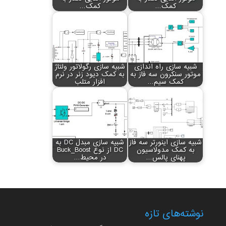
کمک…
کمک…
شبیه سازی راه اندازی
شبیه سازی رگولاتور ولتاژ
موتور سنکرون سه فاز به
به کمک دیود زنر در نرم
کمک سیم…
افزار متلب
شبیه سازی اینورتر سه فاز
شبیه سازی مبدل DC به
به کمک مدولاسیون
DC از نوع Buck_Boost
پهنای پالس…
در محیط…
نوشته‌های تازه