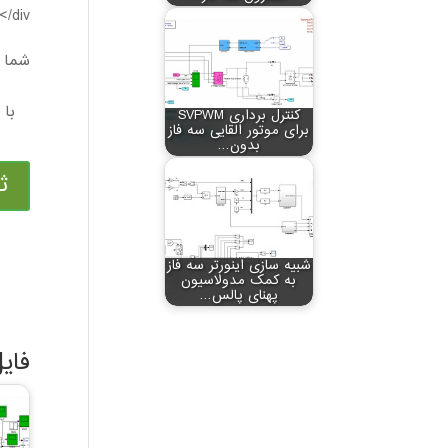
/div>
شما م
کنترل برداری SVPWM
برای موتور القایی سه فاز
بدون…
ث
شبیه سازی اینورتر سه فاز
به کمک مدولاسیون
پهنای پالس…
فای