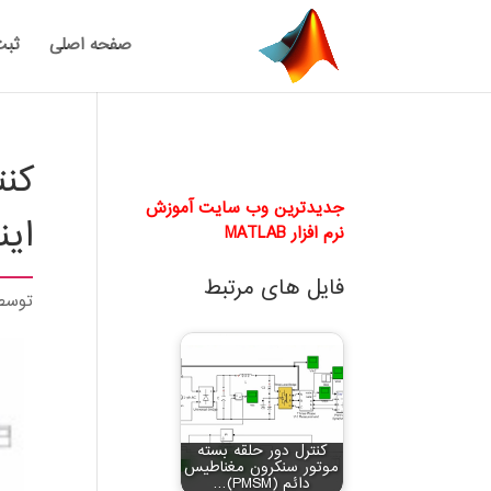
صفحه اصلی
ثبت
کن
جدیدترین وب سایت آموزش
اینور
نرم افزار MATLAB
فایل های مرتبط
توس
کنترل دور حلقه بسته
موتور سنکرون مغناطیس
دائم (PMSM)…