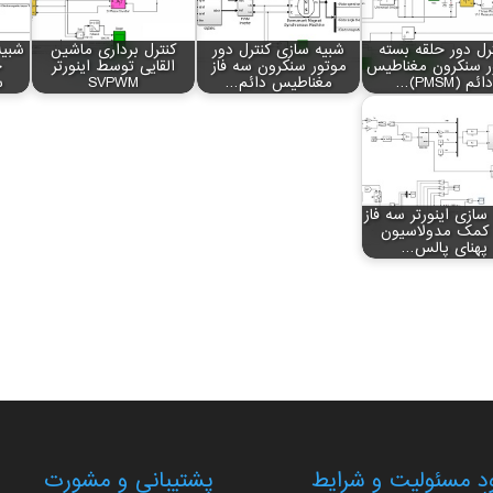
رل دور حلقه بسته
شبیه سازی کنترل دور
کنترل برداری ماشین
شبیه
ر سنکرون مغناطیس
موتور سنکرون سه فاز
القایی توسط اینورتر
ح
دائم (PMSM)…
مغناطیس دائم…
SVPWM
س
سازی اینورتر سه فاز
 کمک مدولاسیون
پهنای پالس…
 مسئولیت و شرایط
پشتیبانی و مشورت