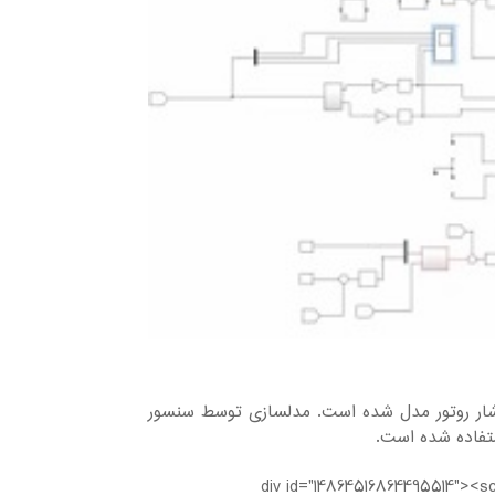
 شار روتور مدل شده است. مدلسازی توسط سنسور
ستفاده شده است.
<div id="14864516864495514"><s