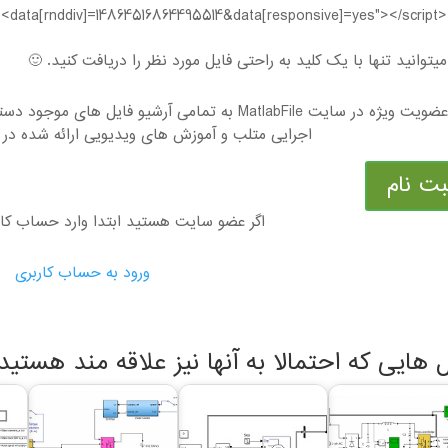
data[rnddiv]=14864516864495514&data[responsive]=yes"></script><
یتوانید تنها با یک کلید به راحتی فایل مورد نظر را دریافت کنید. 🙂
با عضویت ویژه در سایت MatlabFile به تمامی آرشیو ف
اجرایی متلب و آموزش های ویدیویی ارائه شده در 
بت نام
اگر عضو سایت هستید ابتدا وارد حساب کا
ورود به حساب کاربری
ل هایی که احتمالا به آنها نیز علاقه مند هستید