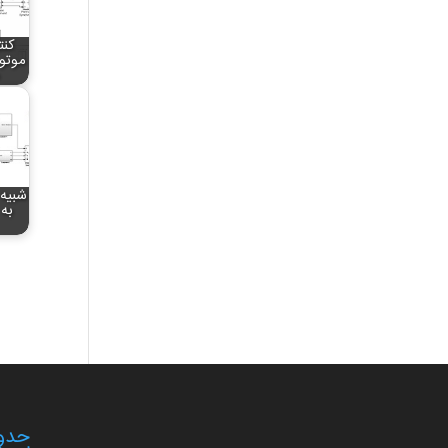
کنت
موتو
شبیه 
به
حدود