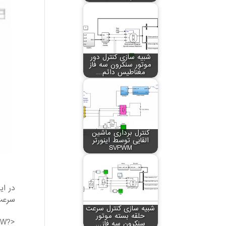
شبیه سازی کنترل دور
موتور سنکرون سه فاز
مغناطیس دائم…
کنترل برداری ماشین
القایی توسط اینورتر
SVPWM
در ای
سرعت،
شبیه سازی کنترل سرعت
حلقه بسته موتور
5VW?
سنکرون سه فاز…