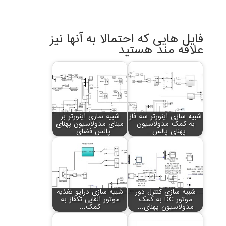
فایل هایی که احتمالا به آنها نیز
علاقه مند هستید
شبیه سازی اینورتر سه فاز
شبیه سازی اینورتر بر
به کمک مدولاسیون
مبنای مدولاسیون پهنای
پهنای پالس…
پالس فضای…
شبیه سازی کنترل دور
شبیه سازی درایو تغذیه
موتور DC به کمک
موتور القایی تکفاز به
مدولاسیون پهنای…
کمک…