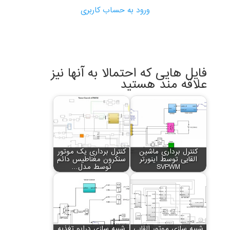
ورود به حساب کاربری
فایل هایی که احتمالا به آنها نیز
علاقه مند هستید
کنترل برداری ماشین
کنترل برداری یک موتور
القایی توسط اینورتر
سنکرون مغناطیس دائم
SVPWM
توسط مدل…
شبیه سازی موتور القایی
شبیه سازی درایو تغذیه