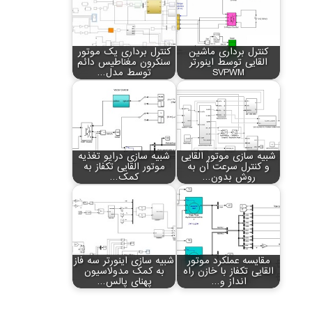
کنترل برداری ماشین
کنترل برداری یک موتور
القایی توسط اینورتر
سنکرون مغناطیس دائم
SVPWM
توسط مدل…
شبیه سازی موتور القایی
شبیه سازی درایو تغذیه
و کنترل سرعت آن به
موتور القایی تکفاز به
روش بدون…
کمک…
مقایسه عملکرد موتور
شبیه سازی اینورتر سه فاز
القایی تکفاز با خازن راه
به کمک مدولاسیون
انداز و…
پهنای پالس…