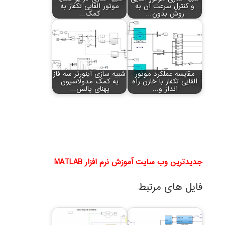
و کنترل سرعت آن به
موتور القایی تکفاز به
روش بدون…
کمک…
مقایسه عملکرد موتور
شبیه سازی اینورتر سه فاز
القایی تکفاز با خازن راه
به کمک مدولاسیون
انداز و…
پهنای پالس…
جدیدترین وب سایت آموزش نرم افزار MATLAB
فایل های مرتبط