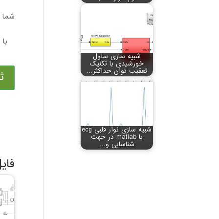
شما م
شبیه سازی سلول
خورشیدی با تکنیک
تعقیب توان حداکثر…
ث
شبیه سازی نوار قلبی ecg
با matlab در جهت
شناسایی و…
فای