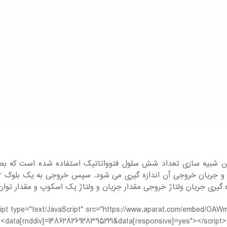
ین شبیه سازی تعداد شش سلول فتوواتاتیک استفاده شده است که ب
ه گیری جریان ولتاژ خروجی مقدار جزیان و ولتاژ یک اسکوپ و مقدار تو
ript type="text/JavaScript" src="https://www.aparat.com/embed/OA
data[rnddiv]=14862826928395221&data[responsive]=yes"></script><