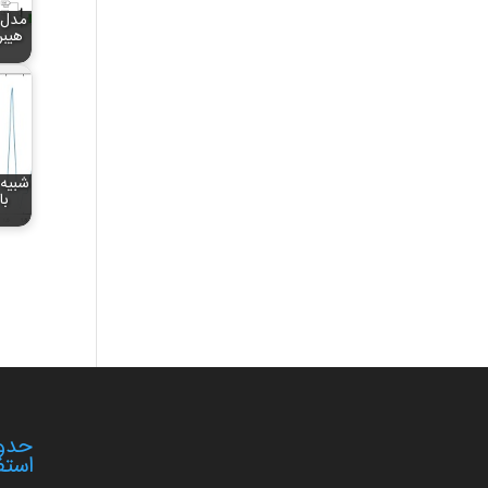
مدل 
هیب
حدود
استف