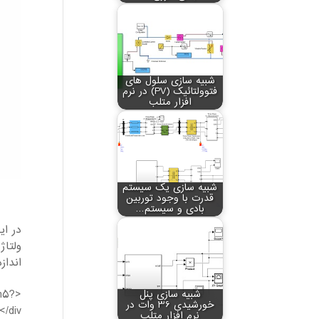
شبیه سازی سلول های
فتوولتائیک (PV) در نرم
افزار متلب
شبیه سازی یک سیستم
قدرت با وجود توربین
بادی و سیستم…
در ا
انداز
Wm5?
شبیه سازی پنل
خورشیدی 36 وات در
/div>
نرم افزار متلب