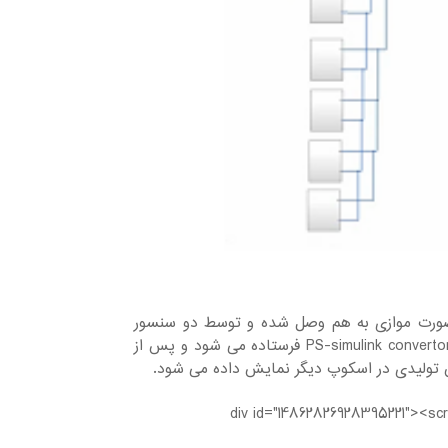
صورت موازی به هم وصل شده و توسط دو سنسور
ولتاژ و جریان خروجی آن اندازه گیری می شود. سپس خروجی به یک بلوک PS-simulink convertor فرستاده می شود و پس از
ان تولیدی در اسکوپ دیگر نمایش داده می شود.
<div id="14862826928395221"><sc