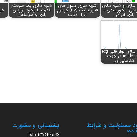
سازی و شبیه سازی
شبیه سازی سلول های
شبیه سازی یک سیستم
ریدی - خورشیدی -
فتوولتائیک (PV) در نرم
قدرت با وجود توربین
بادی انرژی…
افزار متلب
بادی و سیستم…
شبیه سازی نوار قلبی ecg
با matlab در جهت
شناسایی و…
 مسئولیت و شرایط
پشتیبانی و مشورت
اده:
tel:09376460416