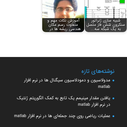
شبیه سازی ژنراتور
آموزش نکات مهم و
سنکرون شش فاز متصل
متفاوت رسم مکان
به یک شبکه سه…
هندسی ریشه‏ ها در…
نوشته‌های تازه
مدولاسیون و دمودلاسیون سیگنال ها در نرم افزار
matlab
یافتن مقدار مینیمم یک تابع به کمک الگوریتم ژنتیک
در نرم افزار matlab
عملیات ریاضی روی چند جمله‌ای ها در نرم افزار matlab