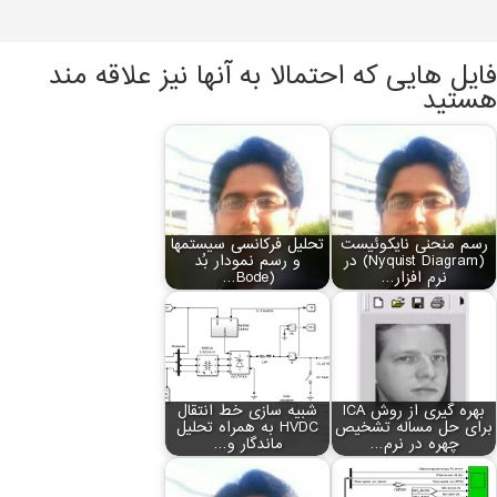
فایل هایی که احتمالا به آنها نیز علاقه مند
هستید
رسم منحنی نایکوئیست
تحلیل فرکانسی سیستم‏ها
(Nyquist Diagram) در
و رسم نمودار بُد
نرم افزار…
(Bode…
بهره گیری از روش ICA
شبیه سازی خط انتقال
برای حل مساله تشخیص
HVDC به همراه تحلیل
چهره در نرم…
ماندگار و…