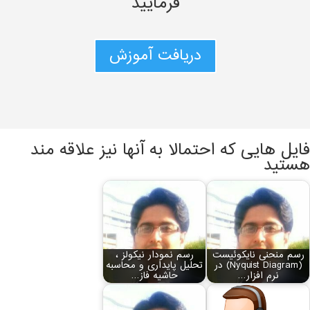
فرمایید
دریافت آموزش
فایل هایی که احتمالا به آنها نیز علاقه مند
هستید
رسم منحنی نایکوئیست
رسم نمودار نیکولز ،
(Nyquist Diagram) در
تحلیل پایداری و محاسبه
نرم افزار…
حاشیه فاز…