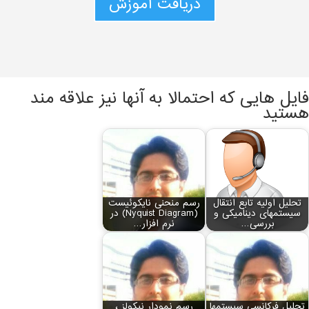
دریافت آموزش
فایل هایی که احتمالا به آنها نیز علاقه مند
هستید
تحلیل اولیه تابع انتقال
رسم منحنی نایکوئیست
سیستم‏های دینامیکی و
(Nyquist Diagram) در
بررسی…
نرم افزار…
تحلیل فرکانسی سیستم‏ها
رسم نمودار نیکولز ،