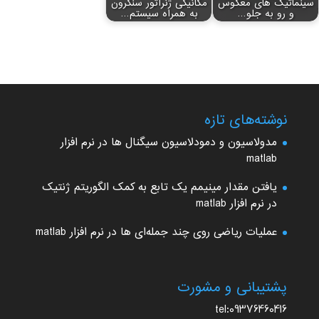
سینماتیک های معکوس
مکانیکی ژنراتور سنکرون
و رو به جلو…
به همراه سیستم…
نوشته‌های تازه
مدولاسیون و دمودلاسیون سیگنال ها در نرم افزار
matlab
یافتن مقدار مینیمم یک تابع به کمک الگوریتم ژنتیک
در نرم افزار matlab
عملیات ریاضی روی چند جمله‌ای ها در نرم افزار matlab
پشتیبانی و مشورت
tel:09376460416