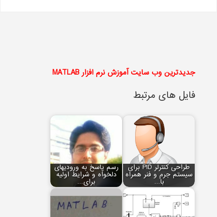
جدیدترین وب سایت آموزش نرم افزار MATLAB
فایل های مرتبط
طراحی کنترلر PID برای
رسم پاسخ به ورودی‏های
سیستم جرم و فنر همراه
دلخواه و شرایط اولیه
با…
برای…