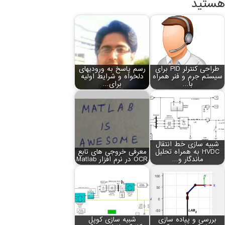
هستید
طراحی کنترلر PID برای
رسم پاسخ به ورودی‏های
سیستم جرم و فنر همراه
دلخواه و شرایط اولیه
با…
برای…
شبیه سازی خط انتقال
HVDC به همراه تحلیل
معرفی خروجی های تابع
ماندگار و…
OCR در نرم افزار Matlab
بررسی و پیاده سازی
شبیه سازی کوپل