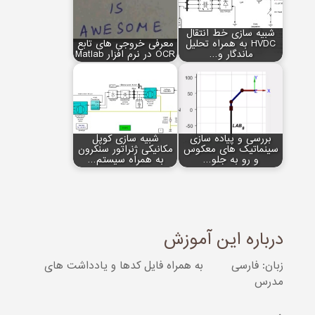
شبیه سازی خط انتقال
HVDC به همراه تحلیل
معرفی خروجی های تابع
ماندگار و…
OCR در نرم افزار Matlab
بررسی و پیاده سازی
شبیه سازی کوپل
سینماتیک های معکوس
مکانیکی ژنراتور سنکرون
و رو به جلو…
به همراه سیستم…
درباره این آموزش
زبان: فارسی
به همراه فایل کدها و یادداشت های
مدرس