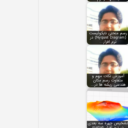
رسم منحنی نایکوئیست
(Nyquist Diagram) در
نرم افزار…
آموزش نکات مهم و
متفاوت رسم مکان
هندسی ریشه‏ ها در…
شخیص چهره سه بعدی
در نرم افزار matlab