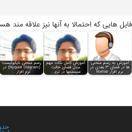
فایل هایی که احتمالا به آنها نیز علاقه مند هس
آموزش به رسم منحنی
آموزش کامل نکات مهم
رسم منحنی نایکوئیست
ها در فضای 3 بعدی در
مدل فضای حالت
(Nyquist Diagram) در
نرم افزار Matlab
سیستم‏ها در نرم…
نرم افزار…
حدود