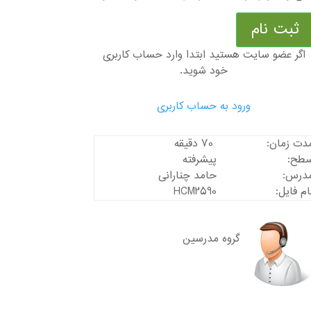
ثبت نام
اگر عضو سایت هستید ابتدا وارد حساب کاربری
خود شوید.
ورود به حساب کاربری
دت زمان:
70 دقیقه
طح:
پیشرفته
درس:
حامد چنارانی
ام فایل:
HCM2590
گروه مدرسین