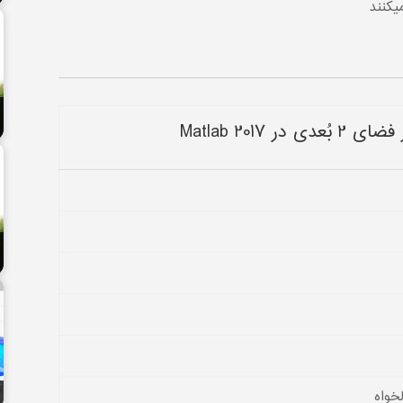
Matlab 201
ت
خواه