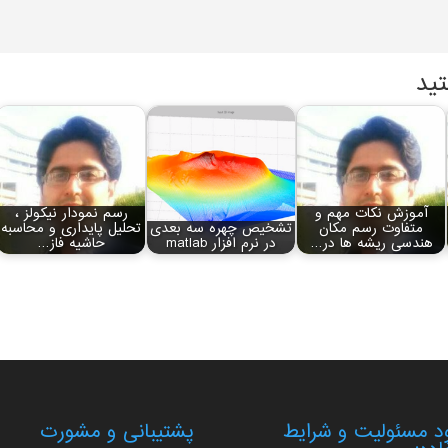
تید
آموزش نکات مهم و
رسم نمودار نیکولز ،
متفاوت رسم مکان
تشخیص چهره سه بعدی
تحلیل پایداری و محاسبه
هندسی ریشه‏ ها در…
در نرم افزار matlab
حاشیه فاز…
 مسئولیت و شرایط
پشتیبانی و مشورت