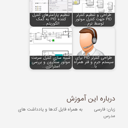
طراحی و تنظیم کنترلر
تنظیم پارامترهای کنترل
PID جهت کنترل موتور
کننده PID به کمک
توسط نرم…
الگوریتم…
طراحی کنترلر PID برای
شبیه سازی کنترل سرعت
سیستم جرم و فنر همراه
موتور سنکرون و بررسی
با…
استراتژی…
درباره این آموزش
زبان: فارسی
به همراه فایل کدها و یادداشت های
مدرس