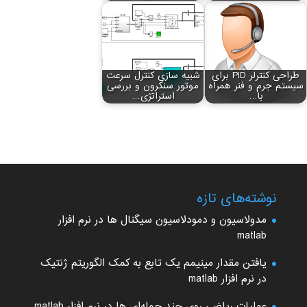
طراحی کنترلر PID برای
شبیه سازی کنترل سرعت
سیستم جرم و فنر همراه
موتور سنکرون و بررسی
با…
استراتژی…
نوشته‌های تازه
مدولاسیون و دمودلاسیون سیگنال ها در نرم افزار
matlab
یافتن مقدار مینیمم یک تابع به کمک الگوریتم ژنتیک
در نرم افزار matlab
عملیات ریاضی روی چند جمله‌ای ها در نرم افزار matlab