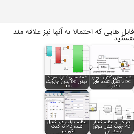
فایل هایی که احتمالا به آنها نیز علاقه مند
هستید
شبیه سازی کنترل موتور
شبیه سازی کنترل سرعت
DC با کنترل کننده های
موتور DC بدون جاروبک
PID و P…
DC…
طراحی و تنظیم کنترلر
تنظیم پارامترهای کنترل
PID جهت کنترل موتور
کننده PID به کمک
توسط نرم…
الگوریتم…