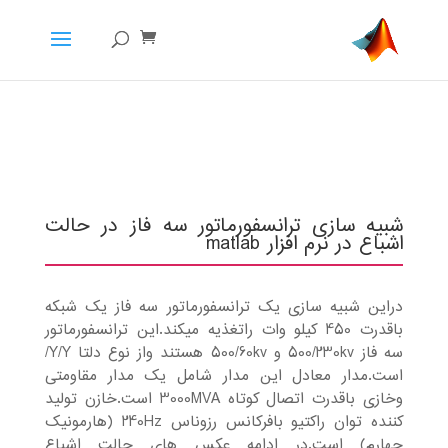
شبیه سازی ترانسفورماتور سه فاز در حالت
اشباع در نرم افزار matlab
دراین شبیه سازی یک ترانسفورماتور سه فاز یک شبکه
باقدرت 450 کیلو وات راتغذیه میکند.این ترانسفورماتور
سه فاز 500/230kv و 500/60kv هستند واز نوع دلتا Y/Y/
است.مدار معادل این مدار شامل یک مدار مقاومتی
وخازی باقدرت اتصال کوتاه 3000MVA است.خازن تولید
کننده توان راکتیو بافرکانس رزوناس 240Hz (هارمونیک
چهارم) است.در ادامه عکس های حالت اشباع