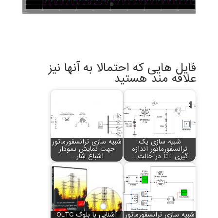
فایل هایی که احتمالا به آنها نیز
علاقه مند هستید
شبیه سازی یک
شبیه سازی ترانسفورماتور
ترانسفورماتور اندازه
جهت نمایش نمودار
گیری CT در حالت…
اشباع شار…
شبیه سازی ترانسفورماتور
آشنایی با بلوک OLTC