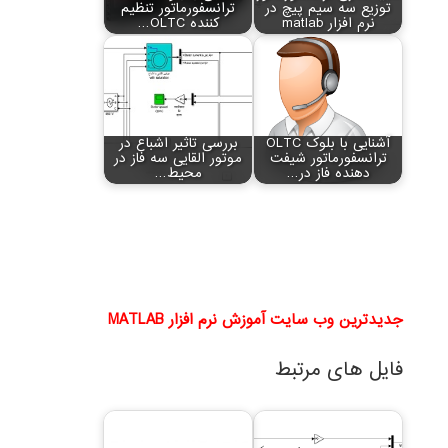
توزیع سه سیم پیچ در
ترانسفورماتور تنظیم
نرم افزار matlab
کننده OLTC…
آشنایی با بلوک OLTC
بررسی تاثیر اشباع در
ترانسفورماتور شیفت
موتور القایی سه فاز در
دهنده فاز در…
محیط…
جدیدترین وب سایت آموزش نرم افزار MATLAB
فایل های مرتبط