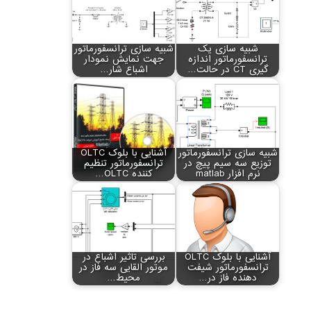
شبیه سازی یک
شبیه سازی ترانسفورماتور
ترانسفورماتور اندازه
جهت نمایش نمودار
گیری CT در حالت…
اشباع شار…
شبیه سازی ترانسفورماتور
آشنایی با بلوک OLTC
توزیع سه سیم پیچ در
ترانسفورماتور تنظیم
نرم افزار matlab
کننده OLTC…
آشنایی با بلوک OLTC
بررسی تاثیر اشباع در
ترانسفورماتور شیفت
موتور القایی سه فاز در
دهنده فاز در…
محیط…