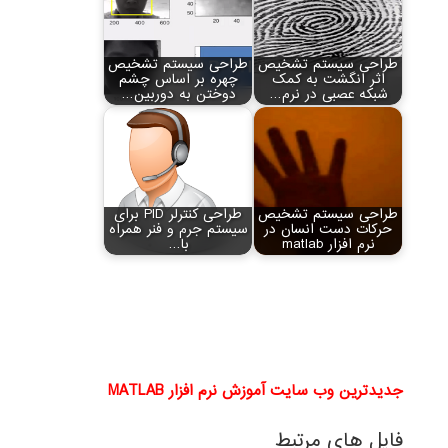
طراحی سیستم تشخیص
طراحی سیستم تشخیص
اثر انگشت به کمک
چهره بر اساس چشم
شبکه عصبی در نرم…
دوختن به دوربین…
طراحی سیستم تشخیص
طراحی کنترلر PID برای
حرکات دست انسان در
سیستم جرم و فنر همراه
نرم افزار matlab
با…
جدیدترین وب سایت آموزش نرم افزار MATLAB
فایل های مرتبط