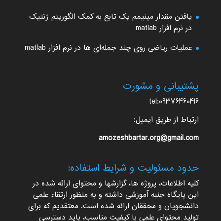
یافتن مقدار مینیمم یک تابع به کمک الگوریتم ژنتیک
در نرم افزار matlab
عملیات ریاضی روی چند جمله‌ای ها در نرم افزار matlab
پشتیبانی و مشورت
tel:09376460416
ارتباط از طریق ایمیل:
amozeshbartar.org@gmail.com
حدود مسئولیت و شرایط استفاده:
کلیه اطلاعات، پروژه ها، گزارشها و محتوای ارائه شده در
این پایگاه جنبه آموزشی داشته و به منظور ارتقاء علمی
دانشجویان و محققان ارائه شده است. معتقدیم که برای
تولید محتوای علمی با کیفیت مناسب، باید دسترسی