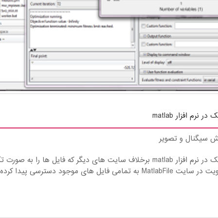
رم افزار matlab
ش سیگنال و تصویر
یافتن مقدار مینیمم یک تابع به کمک الگوریتم ژنتیک در نرم افزار matlab برخلاف سایت های دیگر که فایل ها را به صو
می فروشند روال سایت ما این است که شما با عضویت در سایت MatlabFile به تمامی فایل های موجود دسترسی پیدا کر