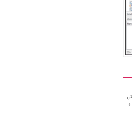
رت تکی
ده و