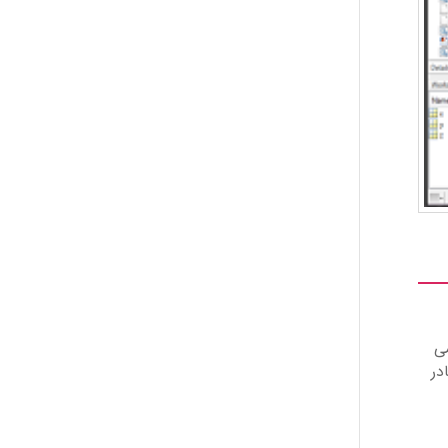
می
 قادر