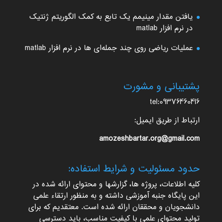
یافتن مقدار مینیمم یک تابع به کمک الگوریتم ژنتیک
در نرم افزار matlab
عملیات ریاضی روی چند جمله‌ای ها در نرم افزار matlab
پشتیبانی و مشورت
tel:09376460416
ارتباط از طریق ایمیل:
amozeshbartar.org@gmail.com
حدود مسئولیت و شرایط استفاده:
کلیه اطلاعات، پروژه ها، گزارشها و محتوای ارائه شده در
این پایگاه جنبه آموزشی داشته و به منظور ارتقاء علمی
دانشجویان و محققان ارائه شده است. معتقدیم که برای
تولید محتوای علمی با کیفیت مناسب، باید دسترسی