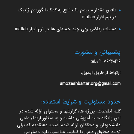
یافتن مقدار مینیمم یک تابع به کمک الگوریتم ژنتیک
در نرم افزار matlab
عملیات ریاضی روی چند جمله‌ای ها در نرم افزار matlab
پشتیبانی و مشورت
tel:09376460416
ارتباط از طریق ایمیل:
amozeshbartar.org@gmail.com
حدود مسئولیت و شرایط استفاده:
کلیه اطلاعات، پروژه ها، گزارشها و محتوای ارائه شده در
این پایگاه جنبه آموزشی داشته و به منظور ارتقاء علمی
دانشجویان و محققان ارائه شده است. معتقدیم که برای
تولید محتوای علمی با کیفیت مناسب، باید دسترسی