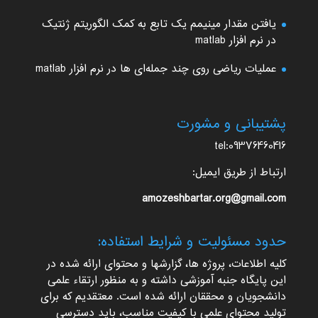
یافتن مقدار مینیمم یک تابع به کمک الگوریتم ژنتیک
در نرم افزار matlab
عملیات ریاضی روی چند جمله‌ای ها در نرم افزار matlab
پشتیبانی و مشورت
tel:09376460416
ارتباط از طریق ایمیل:
amozeshbartar.org@gmail.com
حدود مسئولیت و شرایط استفاده:
کلیه اطلاعات، پروژه ها، گزارشها و محتوای ارائه شده در
این پایگاه جنبه آموزشی داشته و به منظور ارتقاء علمی
دانشجویان و محققان ارائه شده است. معتقدیم که برای
تولید محتوای علمی با کیفیت مناسب، باید دسترسی