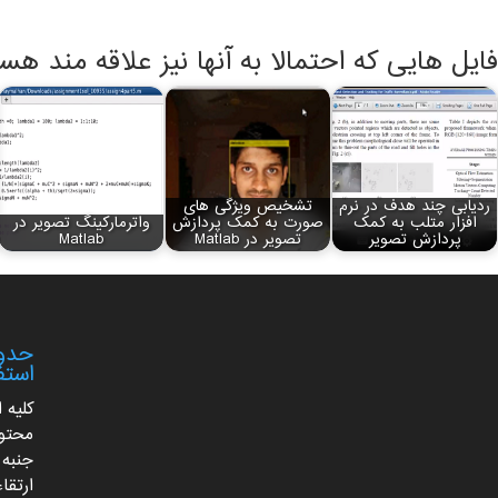
فایل هایی که احتمالا به آنها نیز علاقه مند هس
ردیابی چند هدف در نرم
تشخیص ویژگی های
افزار متلب به کمک
صورت به کمک پردازش
واترمارکینگ تصویر در
پردازش تصویر
تصویر در Matlab
Matlab
حدود
استف
کلیه 
محتوا
جنبه 
ارتقا