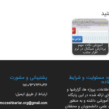
تید
آموزش نکات مهم
پردازش سیگنال در نرم
افزار متلب
 مسئولیت و شرایط
پشتیبانی و مشورت
اده:
tel:09376460416
اطلاعات، پروژه ها، گزارشها و
ارتباط از طریق ایمیل:
ی ارائه شده در این پایگاه
آموزشی داشته و به منظور
mozeshbartar.org@gmail.com
ء علمی دانشجویان و محققان