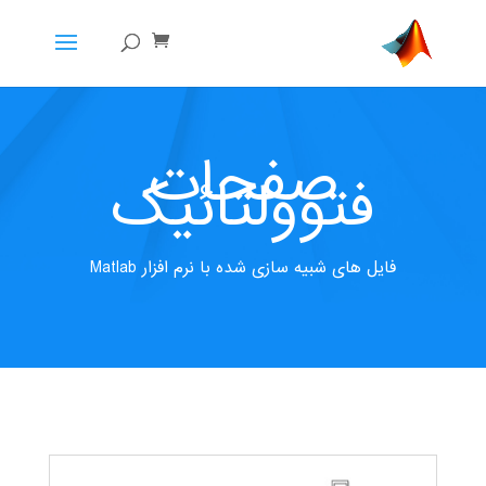
صفحات
فتوولتائیک
فایل های شبیه سازی شده با نرم افزار Matlab