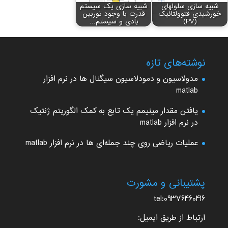
شبیه سازی سلولهای
شبیه سازی یک سیستم
خورشیدی فتوولتائیک
قدرت با وجود توربین
(PV)
بادی و سیستم…
نوشته‌های تازه
مدولاسیون و دمودلاسیون سیگنال ها در نرم افزار
matlab
یافتن مقدار مینیمم یک تابع به کمک الگوریتم ژنتیک
در نرم افزار matlab
عملیات ریاضی روی چند جمله‌ای ها در نرم افزار matlab
پشتیبانی و مشورت
tel:09376460416
ارتباط از طریق ایمیل: