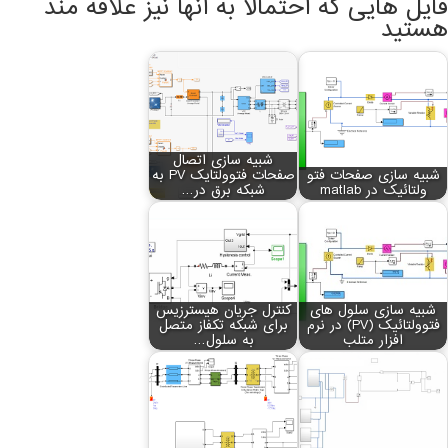
فایل هایی که احتمالا به آنها نیز علاقه مند
هستید
شبیه سازی اتصال
شبیه سازی صفحات فتو
صفحات فتوولتایک PV به
ولتائیک در matlab
شبکه برق در…
شبیه سازی سلول های
کنترل جریان هیسترزیس
فتوولتائیک (PV) در نرم
برای شبکه تکفاز متصل
افزار متلب
به سلول…