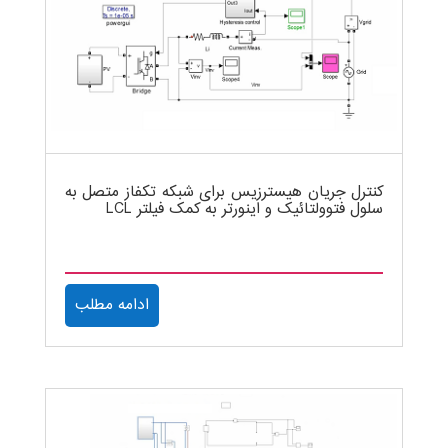
کنترل جریان هیسترزیس برای شبکه تکفاز متصل به
سلول فتوولتائیک و اینورتر به کمک فیلتر LCL
ادامه مطلب