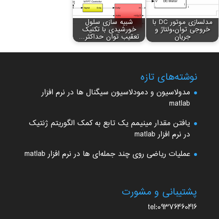
مدلسازی موتور DC با
شبیه سازی سلول
خروجی توان،ولتاژ و
خورشیدی با تکنیک
جریان
تعقیب توان حداکثر…
نوشته‌های تازه
مدولاسیون و دمودلاسیون سیگنال ها در نرم افزار
matlab
یافتن مقدار مینیمم یک تابع به کمک الگوریتم ژنتیک
در نرم افزار matlab
عملیات ریاضی روی چند جمله‌ای ها در نرم افزار matlab
پشتیبانی و مشورت
tel:09376460416