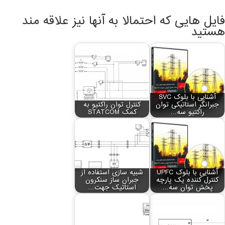
فایل هایی که احتمالا به آنها نیز علاقه مند
هستید
آشنایی با بلوک SVC
جبرانگر استاتیکی توان
کنترل توان راکتیو به
راکتیو سه…
کمک STATCOM
آشنایی با بلوک UPFC
شبیه سازی استفاده از
کنترل کننده یک پارچه
جبران ساز سنکرون
پخش توان سه…
استاتیک جهت…