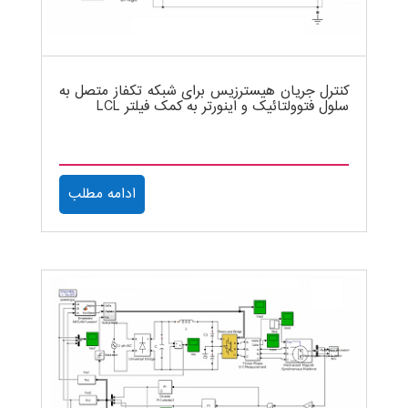
کنترل جریان هیسترزیس برای شبکه تکفاز متصل به
سلول فتوولتائیک و اینورتر به کمک فیلتر LCL
ادامه مطلب