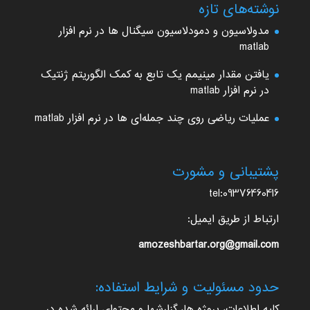
نوشته‌های تازه
مدولاسیون و دمودلاسیون سیگنال ها در نرم افزار
matlab
یافتن مقدار مینیمم یک تابع به کمک الگوریتم ژنتیک
در نرم افزار matlab
عملیات ریاضی روی چند جمله‌ای ها در نرم افزار matlab
پشتیبانی و مشورت
tel:09376460416
ارتباط از طریق ایمیل:
amozeshbartar.org@gmail.com
حدود مسئولیت و شرایط استفاده:
کلیه اطلاعات، پروژه ها، گزارشها و محتوای ارائه شده در