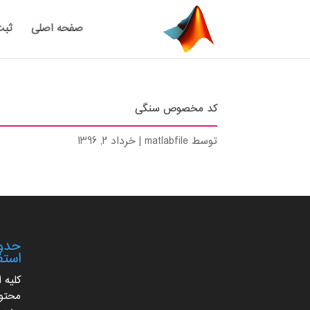
صفحه اصلی
ثبت
کد مخصوص سنگی
توسط
matlabfile
|
خرداد 2, 1396
حدود
استف
کلیه 
محتوا