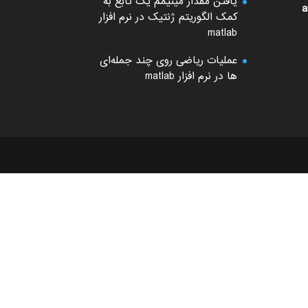
یافتن مقدار مینیمم یک تابع به
a
کمک الگوریتم ژنتیک در نرم افزار
matlab
عملیات ریاضی روی چند جمله‌ای
ها در نرم افزار matlab