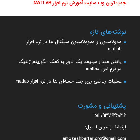
جدیدترین وب سایت آموزش نرم افزار MATLAB
نوشته‌های تازه
مدولاسیون و دمودلاسیون سیگنال ها در نرم افزار
matlab
یافتن مقدار مینیمم یک تابع به کمک الگوریتم ژنتیک
در نرم افزار matlab
عملیات ریاضی روی چند جمله‌ای ها در نرم افزار matlab
پشتیبانی و مشورت
tel:09376460416
ارتباط از طریق ایمیل:
amozeshbartar.org@gmail.com