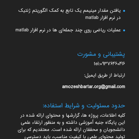
یافتن مقدار مینیمم یک تابع به کمک الگوریتم ژنتیک
در نرم افزار matlab
عملیات ریاضی روی چند جمله‌ای ها در نرم افزار matlab
پشتیبانی و مشورت
tel:09376460416
ارتباط از طریق ایمیل:
amozeshbartar.org@gmail.com
حدود مسئولیت و شرایط استفاده:
کلیه اطلاعات، پروژه ها، گزارشها و محتوای ارائه شده در
این پایگاه جنبه آموزشی داشته و به منظور ارتقاء علمی
دانشجویان و محققان ارائه شده است. معتقدیم که برای
تولید محتوای علمی با کیفیت مناسب، باید دسترسی