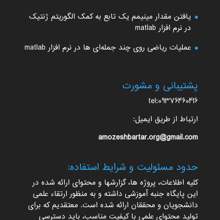
یافتن مقدار مینیمم یک تابع به کمک الگوریتم ژنتیک
در نرم افزار matlab
عملیات ریاضی روی چند جمله‌ای ها در نرم افزار matlab
پشتیبانی و مشورت
tel:09376460416
ارتباط از طریق ایمیل:
amozeshbartar.org@gmail.com
حدود مسئولیت و شرایط استفاده:
کلیه اطلاعات، پروژه ها، گزارشها و محتوای ارائه شده در
این پایگاه جنبه آموزشی داشته و به منظور ارتقاء علمی
دانشجویان و محققان ارائه شده است. معتقدیم که برای
تولید محتوای علمی با کیفیت مناسب، باید دسترسی