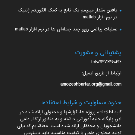
یافتن مقدار مینیمم یک تابع به کمک الگوریتم ژنتیک
در نرم افزار matlab
عملیات ریاضی روی چند جمله‌ای ها در نرم افزار matlab
پشتیبانی و مشورت
tel:09376460416
ارتباط از طریق ایمیل:
amozeshbartar.org@gmail.com
حدود مسئولیت و شرایط استفاده:
کلیه اطلاعات، پروژه ها، گزارشها و محتوای ارائه شده در
این پایگاه جنبه آموزشی داشته و به منظور ارتقاء علمی
دانشجویان و محققان ارائه شده است. معتقدیم که برای
تولید محتوای علمی با کیفیت مناسب، باید دسترسی