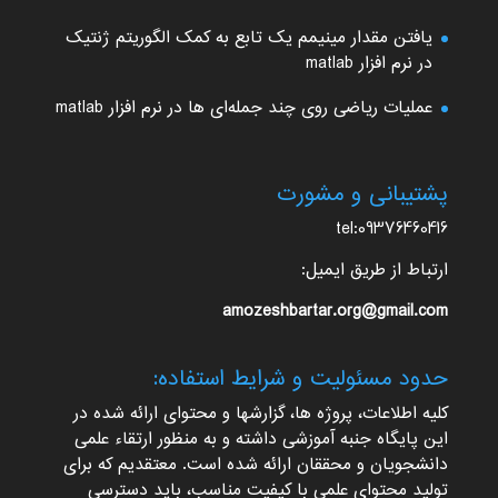
یافتن مقدار مینیمم یک تابع به کمک الگوریتم ژنتیک
در نرم افزار matlab
عملیات ریاضی روی چند جمله‌ای ها در نرم افزار matlab
پشتیبانی و مشورت
tel:09376460416
ارتباط از طریق ایمیل:
amozeshbartar.org@gmail.com
حدود مسئولیت و شرایط استفاده:
کلیه اطلاعات، پروژه ها، گزارشها و محتوای ارائه شده در
این پایگاه جنبه آموزشی داشته و به منظور ارتقاء علمی
دانشجویان و محققان ارائه شده است. معتقدیم که برای
تولید محتوای علمی با کیفیت مناسب، باید دسترسی