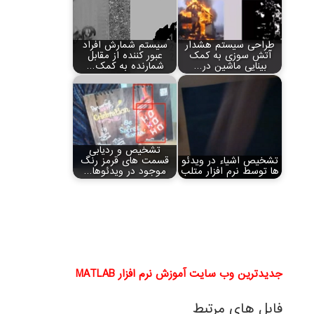
طراحی سیستم هشدار
سیستم شمارش افراد
آتش سوزی به کمک
عبور کننده از مقابل
بینایی ماشین در…
شمارنده به کمک…
تشخیص و ردیابی
تشخیص اشیاء در ویدئو
قسمت های قرمز رنگ
ها توسط نرم افزار متلب
موجود در ویدئوها…
جدیدترین وب سایت آموزش نرم افزار MATLAB
فایل های مرتبط