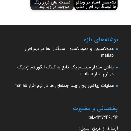
تشخیص اشیاء در ویدئو
قسمت های قرمز رنگ
ها توسط نرم افزار متلب
موجود در ویدئوها…
نوشته‌های تازه
مدولاسیون و دمودلاسیون سیگنال ها در نرم افزار
matlab
یافتن مقدار مینیمم یک تابع به کمک الگوریتم ژنتیک
در نرم افزار matlab
عملیات ریاضی روی چند جمله‌ای ها در نرم افزار matlab
پشتیبانی و مشورت
tel:09376460416
ارتباط از طریق ایمیل: