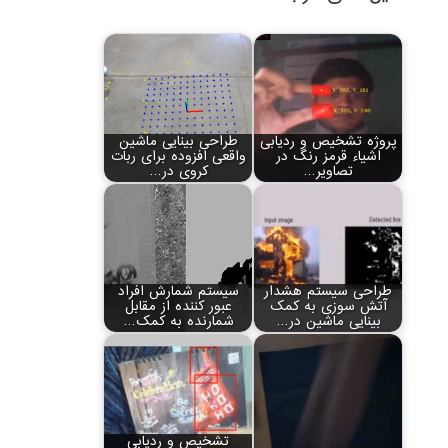
پروژه تشخیص و ردیابی
طراحی بینایی ماشین
اشیاء قرمز رنگ در
واقعی افزوده برای ربات
تصاویر…
کروی در…
طراحی سیستم هشدار
سیستم شمارش افراد
آتش سوزی به کمک
عبور کننده از مقابل
بینایی ماشین در…
شمارنده به کمک…
تشخیص و ردیابی