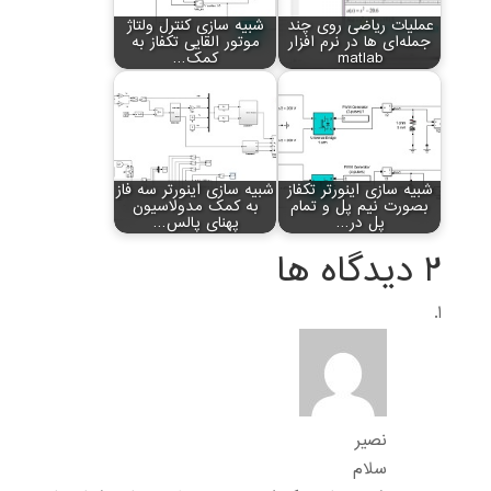
عملیات ریاضی روی چند
شبیه سازی کنترل ولتاژ
جمله‌ای ها در نرم افزار
موتور القایی تکفاز به
matlab
کمک…
شبیه سازی اینورتر تکفاز
شبیه سازی اینورتر سه فاز
بصورت نیم پل و تمام
به کمک مدولاسیون
پل در…
پهنای پالس…
2 دیدگاه ها
نصیر
سلام