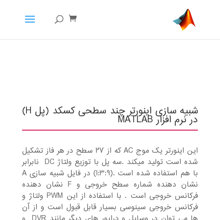
شبیه سازی اینورتر چند سطحی کسکد (پل H)
در نرم افزار MATLAB
این اینورتر یک موج AC که از 27 سطح در هر فاز تشکیل
شده است تولید میکند .سه پل با توزیع ولتاژ DC نابرابر
با هم استفاده شده است .(1:3:9) در فایل شبیه سازی A
نشان دهنده شماره سطح خروجی و F نشان دهنده
فرکانس خروجی است . با استفاده از این PWM ولتاژ و
فرکانس خروجی سینوسی بسیار قابل قبول است و از آن
ها می توان در وسایل و درایور های دیگر مانند DVR و