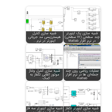
شبیه سازی یک اینورتر
شبیه سازی کنترل
چند سطحی (17 سطحی)
هیسترزیسی مد جریانی
در نرم افزار Matlab
اینورتر در نرم…
عملیات ریاضی روی چند
شبیه سازی کنترل ولتاژ
جمله‌ای ها در نرم افزار
موتور القایی تکفاز به
matlab
کمک…
شبیه سازی اینورتر تکفاز
شبیه سازی اینورتر سه فاز