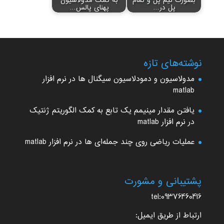
بصورت نیم پل و تمام
به کمک مدولاسیون
پل در…
پهنای پالس…
نوشته‌های تازه
مدولاسیون و دمودلاسیون سیگنال ها در نرم افزار
matlab
یافتن مقدار مینیمم یک تابع به کمک الگوریتم ژنتیک
در نرم افزار matlab
عملیات ریاضی روی چند جمله‌ای ها در نرم افزار matlab
پشتیبانی و مشورت
tel:09376460416
ارتباط از طریق ایمیل: