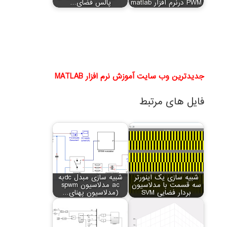
PWM درنرم افزار matlab
پالس فضای…
جدیدترین وب سایت آموزش نرم افزار MATLAB
فایل های مرتبط
شبیه سازی یک اینورتر
شبیه سازی مبدل dcبه
سه قسمت با مدلاسیون
ac مدلاسیون spwm
بردار فضایی SVM
(مدلاسیون پهنای…