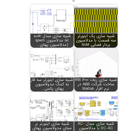
شبیه سازی یک اینورتر
شبیه سازی مبدل dcبه
سه قسمت با مدلاسیون
ac مدلاسیون spwm
بردار فضایی SVM
(مدلاسیون پهنای…
شبیه سازی ربات IRB 1600
شبیه سازی اینورتر سه فاز
ساخت شرکت ABB در
به کمک مدولاسیون
نرم افزار Matlab
پهنای پالس…
شبیه سازی مبدل AC-
شبیه سازی اینورتر بر
DC-AC با مدلاسیون
مبنای مدولاسیون پهنای