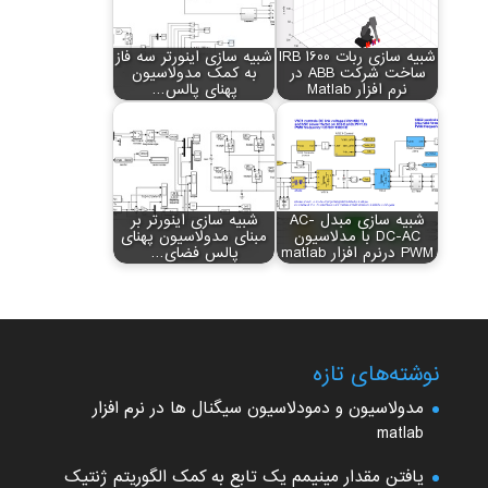
شبیه سازی ربات IRB 1600
شبیه سازی اینورتر سه فاز
ساخت شرکت ABB در
به کمک مدولاسیون
نرم افزار Matlab
پهنای پالس…
شبیه سازی مبدل AC-
شبیه سازی اینورتر بر
DC-AC با مدلاسیون
مبنای مدولاسیون پهنای
PWM درنرم افزار matlab
پالس فضای…
نوشته‌های تازه
مدولاسیون و دمودلاسیون سیگنال ها در نرم افزار
matlab
یافتن مقدار مینیمم یک تابع به کمک الگوریتم ژنتیک