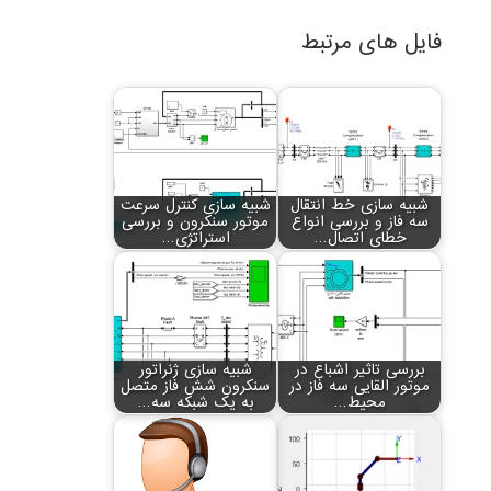
فایل های مرتبط
شبیه سازی خط انتقال
شبیه سازی کنترل سرعت
سه فاز و بررسی انواع
موتور سنکرون و بررسی
خطای اتصال…
استراتژی…
بررسی تاثیر اشباع در
شبیه سازی ژنراتور
موتور القایی سه فاز در
سنکرون شش فاز متصل
محیط…
به یک شبکه سه…