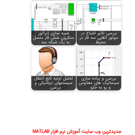
بررسی تاثیر اشباع در
شبیه سازی ژنراتور
موتور القایی سه فاز در
سنکرون شش فاز متصل
محیط…
به یک شبکه سه…
بررسی و پیاده سازی
تحلیل اولیه تابع انتقال
سینماتیک های معکوس
سیستم‏های دینامیکی و
و رو به جلو…
بررسی…
جدیدترین وب سایت آموزش نرم افزار MATLAB